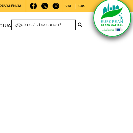
PPVALÈNCIA
VAL
CAS
CTUALIDAD