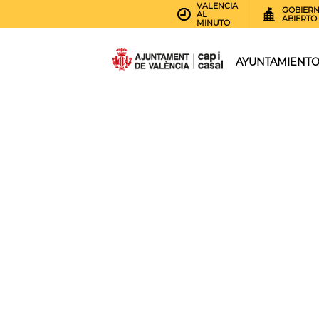
VALENCIA
GOBIER
AL
ABIERTO
MINUTO
AYUNTAMIENT