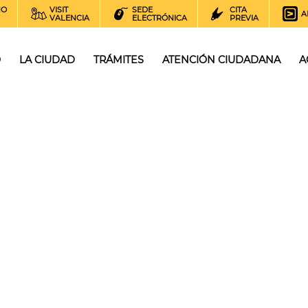
NO
VISIT
SEDE
CITA
A
VALENCIA
ELECTRÓNICA
PREVIA
O
LA CIUDAD
TRÁMITES
ATENCIÓN CIUDADANA
A