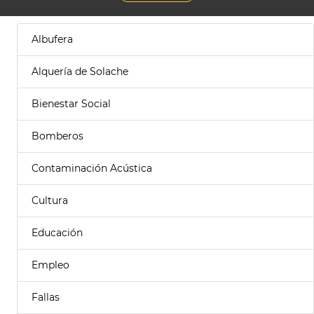
Albufera
Alquería de Solache
Bienestar Social
Bomberos
Contaminación Acústica
Cultura
Educación
Empleo
Fallas