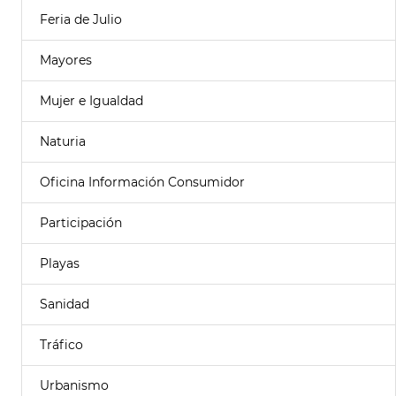
Feria de Julio
Mayores
Mujer e Igualdad
Naturia
Oficina Información Consumidor
Participación
Playas
Sanidad
Tráfico
Urbanismo