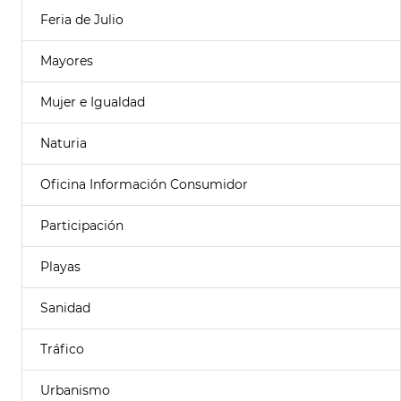
Feria de Julio
Mayores
Mujer e Igualdad
Naturia
Oficina Información Consumidor
Participación
Playas
Sanidad
Tráfico
Urbanismo