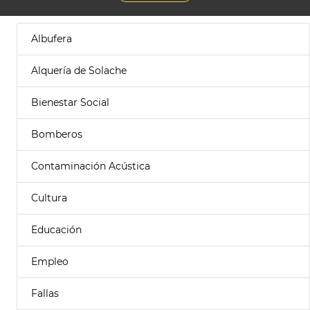
Albufera
Alquería de Solache
Bienestar Social
Bomberos
Contaminación Acústica
Cultura
Educación
Empleo
Fallas