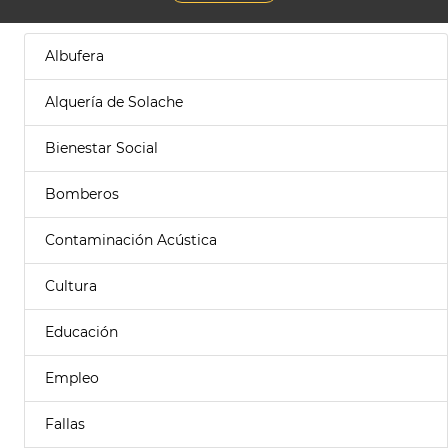
Albufera
Alquería de Solache
Bienestar Social
Bomberos
Contaminación Acústica
Cultura
Educación
Empleo
Fallas