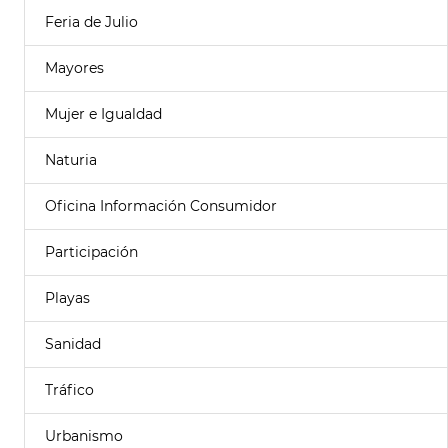
Feria de Julio
Mayores
Mujer e Igualdad
Naturia
Oficina Información Consumidor
Participación
Playas
Sanidad
Tráfico
Urbanismo