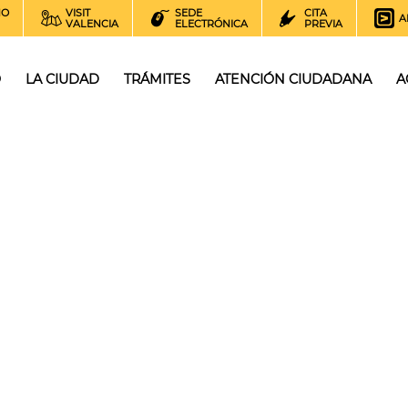
NO
VISIT
SEDE
CITA
A
VALENCIA
ELECTRÓNICA
PREVIA
O
LA CIUDAD
TRÁMITES
ATENCIÓN CIUDADANA
A