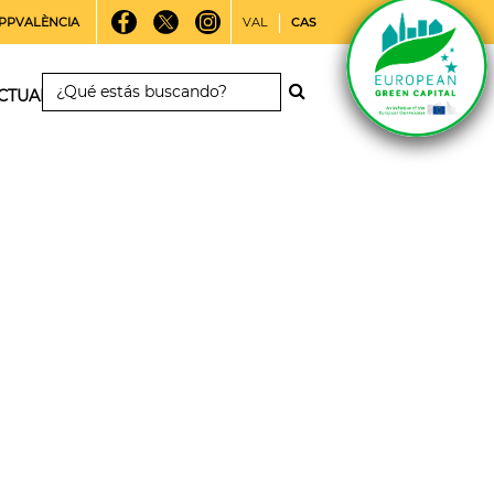
PPVALÈNCIA
VAL
CAS
CTUALIDAD