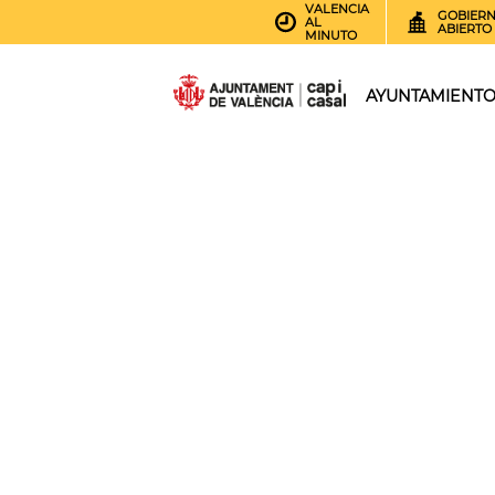
VALENCIA
GOBIER
AL
ABIERTO
MINUTO
AYUNTAMIENT