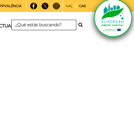
PPVALÈNCIA
VAL
CAS
CTUALIDAD