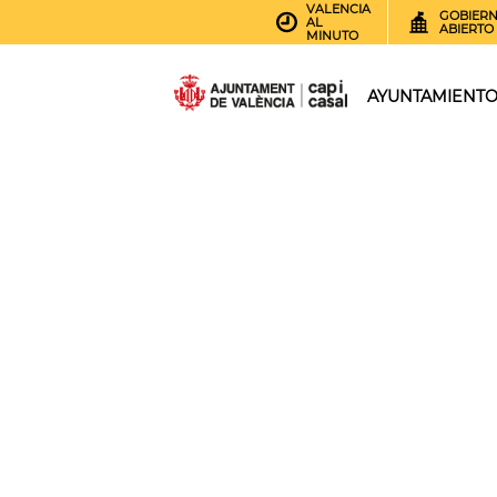
VALENCIA
GOBIER
AL
ABIERTO
MINUTO
AYUNTAMIENT