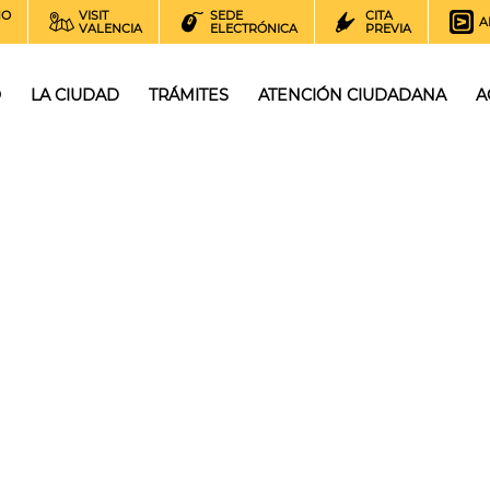
NO
VISIT
SEDE
CITA
A
VALENCIA
ELECTRÓNICA
PREVIA
O
LA CIUDAD
TRÁMITES
ATENCIÓN CIUDADANA
A