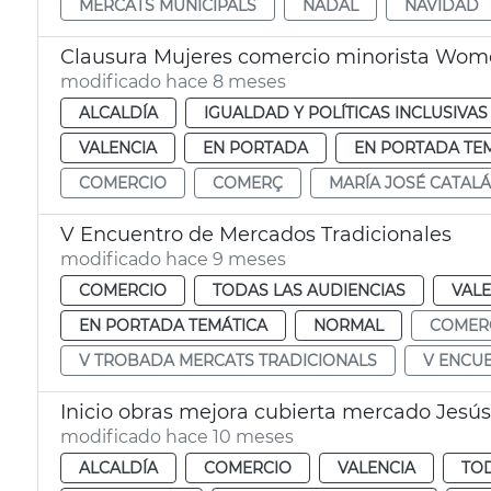
MERCATS MUNICIPALS
NADAL
NAVIDAD
Clausura Mujeres comercio minorista Women
modificado hace 8 meses
ALCALDÍA
IGUALDAD Y POLÍTICAS INCLUSIVAS
VALENCIA
EN PORTADA
EN PORTADA TE
COMERCIO
COMERÇ
MARÍA JOSÉ CATALÁ
V Encuentro de Mercados Tradicionales
modificado hace 9 meses
COMERCIO
TODAS LAS AUDIENCIAS
VALE
EN PORTADA TEMÁTICA
NORMAL
COMER
V TROBADA MERCATS TRADICIONALS
V ENCU
Inicio obras mejora cubierta mercado Jesús
modificado hace 10 meses
ALCALDÍA
COMERCIO
VALENCIA
TOD