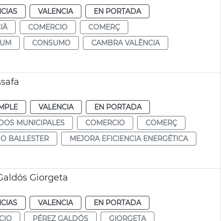
CIAS
VALENCIA
EN PORTADA
IÀ
COMERCIO
COMERÇ
SUM
CONSUMO
CAMBRA VALÈNCIA
safa
MPLE
VALENCIA
EN PORTADA
DOS MUNICIPALES
COMERCIO
COMERÇ
GO BALLESTER
MEJORA EFICIENCIA ENERGÉTICA
aldós Giorgeta
CIAS
VALENCIA
EN PORTADA
CIO
PÉREZ GALDÓS
GIORGETA