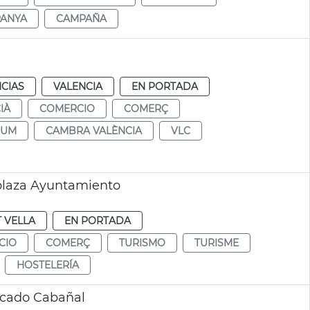
ANYA
CAMPAÑA
CIAS
VALENCIA
EN PORTADA
IÀ
COMERCIO
COMERÇ
SUM
CAMBRA VALÈNCIA
VLC
plaza Ayuntamiento
T VELLA
EN PORTADA
CIO
COMERÇ
TURISMO
TURISME
HOSTELERÍA
rcado Cabañal