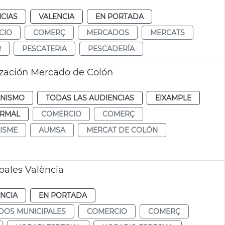
CIAS
VALENCIA
EN PORTADA
CIO
COMERÇ
MERCADOS
MERCATS
R
PESCATERIA
PESCADERÍA
tzación Mercado de Colón
NISMO
TODAS LAS AUDIENCIAS
EIXAMPLE
RMAL
COMERCIO
COMERÇ
ISME
AUMSA
MERCAT DE COLÓN
pales València
NCIA
EN PORTADA
DOS MUNICIPALES
COMERCIO
COMERÇ