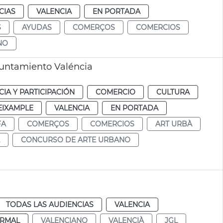
CIAS
VALENCIA
EN PORTADA
S
AYUDAS
COMERÇOS
COMERCIOS
NO
untamiento Valéncia
IA Y PARTICIPACIÓN
COMERCIO
CULTURA
EIXAMPLE
VALENCIA
EN PORTADA
FA
COMERÇOS
COMERCIOS
ART URBÀ
CONCURSO DE ARTE URBANO
TODAS LAS AUDIENCIAS
VALENCIA
RMAL
VALENCIANO
VALENCIÀ
JGL