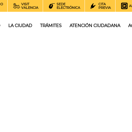
NO
VISIT
SEDE
CITA
A
VALENCIA
ELECTRÓNICA
PREVIA
O
LA CIUDAD
TRÁMITES
ATENCIÓN CIUDADANA
A