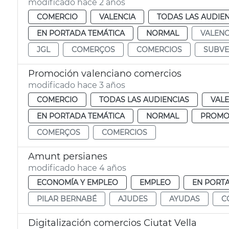
modificado hace 2 años
COMERCIO
VALENCIA
TODAS LAS AUDIEN
EN PORTADA TEMÁTICA
NORMAL
VALEN
JGL
COMERÇOS
COMERCIOS
SUBVE
Promoción valenciano comercios
modificado hace 3 años
COMERCIO
TODAS LAS AUDIENCIAS
VALE
EN PORTADA TEMÁTICA
NORMAL
PROMO
COMERÇOS
COMERCIOS
Amunt persianes
modificado hace 4 años
ECONOMÍA Y EMPLEO
EMPLEO
EN PORT
PILAR BERNABÉ
AJUDES
AYUDAS
C
Digitalización comercios Ciutat Vella