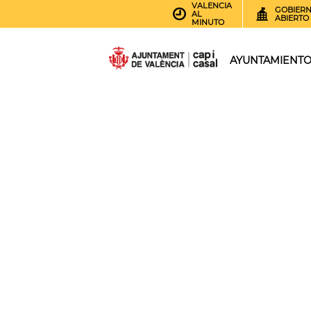
VALENCIA
GOBIER
AL
ABIERTO
MINUTO
AYUNTAMIENT