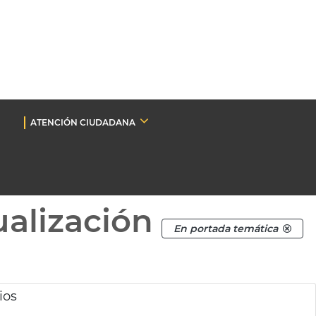
ATENCIÓN CIUDADANA
ualización
En portada temática
ios