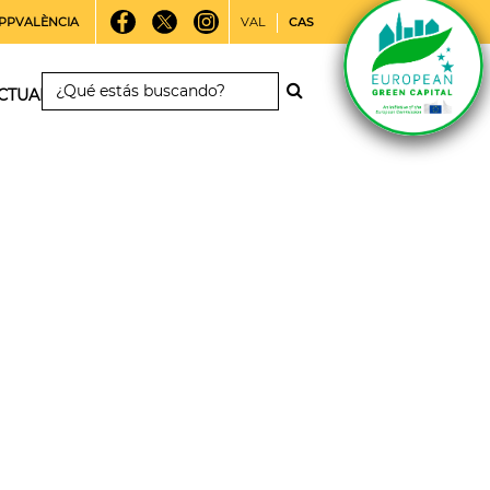
PPVALÈNCIA
VAL
CAS
CTUALIDAD