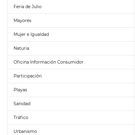
Feria de Julio
Mayores
Mujer e Igualdad
Naturia
Oficina Información Consumidor
Participación
Playas
Sanidad
Tráfico
Urbanismo