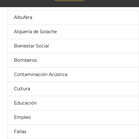
Albufera
Alquería de Solache
Bienestar Social
Bomberos
Contaminación Acústica
Cultura
Educación
Empleo
Fallas