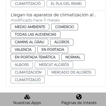
CLIMATITZACIÓ
EL PLA DEL REMEI
Llegan los aparatos de climatización al Mercado de Algirós
modificado hace 11 meses
MEDIO AMBIENTE
COMERCIO
TODAS LAS AUDIENCIAS
CAMINS AL GRAU
ALGIROS
VALENCIA
EN PORTADA
EN PORTADA TEMÁTICA
NORMAL
ALBORS
MERCAT ALGIRÓS
CLIMATIZACIÓN
MERCADO DE ALGIRÓS
CLIMATITZACIÓ
Nuestras Apps
Páginas de Interés