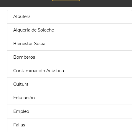
Albufera
Alquería de Solache
Bienestar Social
Bomberos
Contaminación Acústica
Cultura
Educación
Empleo
Fallas