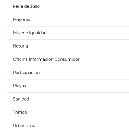
Feria de Julio
Mayores
Mujer e Igualdad
Naturia
Oficina Información Consumidor
Participación
Playas
Sanidad
Tráfico
Urbanismo