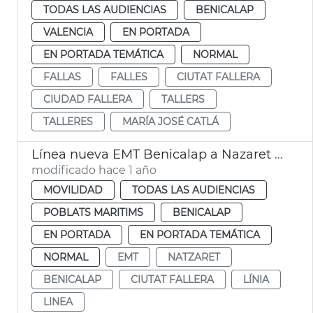
TODAS LAS AUDIENCIAS
BENICALAP
VALENCIA
EN PORTADA
EN PORTADA TEMÁTICA
NORMAL
FALLAS
FALLES
CIUTAT FALLERA
CIUDAD FALLERA
TALLERS
TALLERES
MARÍA JOSÉ CATLÁ
Línea nueva EMT Benicalap a Nazaret València
modificado hace 1 año
MOVILIDAD
TODAS LAS AUDIENCIAS
POBLATS MARITIMS
BENICALAP
EN PORTADA
EN PORTADA TEMÁTICA
NORMAL
EMT
NATZARET
BENICALAP
CIUTAT FALLERA
LÍNIA
LINEA