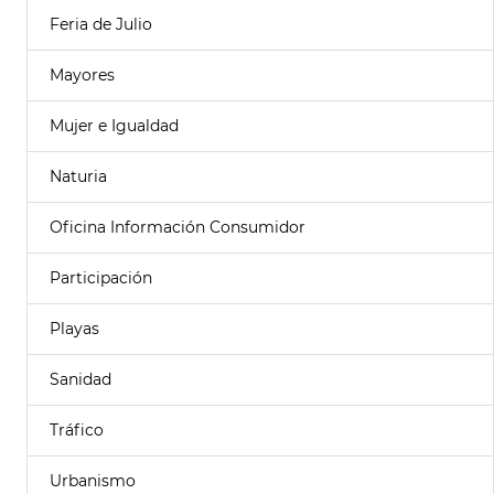
Feria de Julio
Mayores
Mujer e Igualdad
Naturia
Oficina Información Consumidor
Participación
Playas
Sanidad
Tráfico
Urbanismo