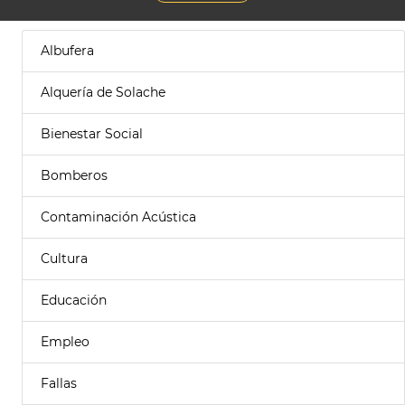
Albufera
Alquería de Solache
Bienestar Social
Bomberos
Contaminación Acústica
Cultura
Educación
Empleo
Fallas