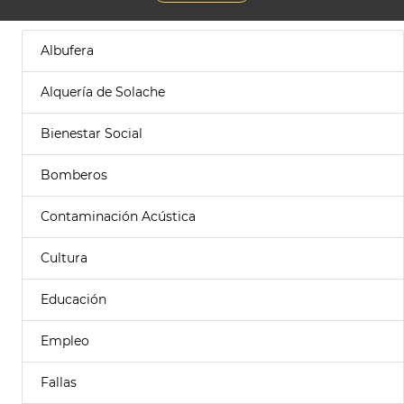
Albufera
Alquería de Solache
Bienestar Social
Bomberos
Contaminación Acústica
Cultura
Educación
Empleo
Fallas