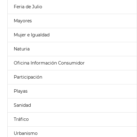
Feria de Julio
Mayores
Mujer e Igualdad
Naturia
Oficina Información Consumidor
Participación
Playas
Sanidad
Tráfico
Urbanismo