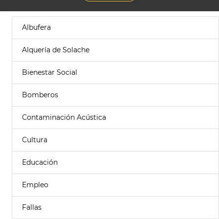
Albufera
Alquería de Solache
Bienestar Social
Bomberos
Contaminación Acústica
Cultura
Educación
Empleo
Fallas