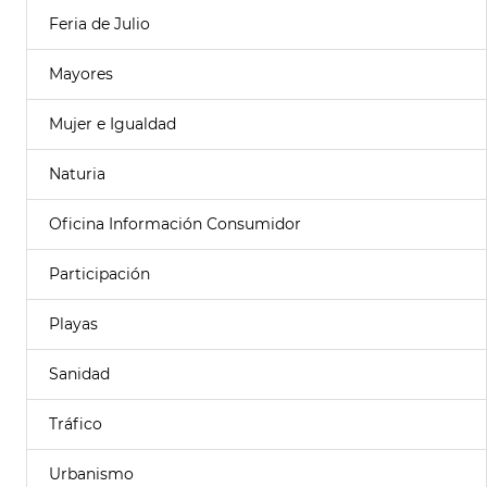
Feria de Julio
Mayores
Mujer e Igualdad
Naturia
Oficina Información Consumidor
Participación
Playas
Sanidad
Tráfico
Urbanismo