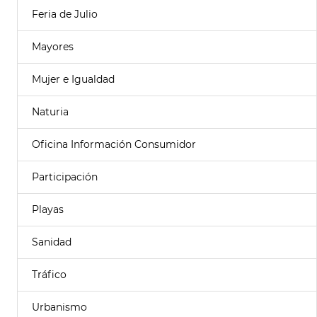
Feria de Julio
Mayores
Mujer e Igualdad
Naturia
Oficina Información Consumidor
Participación
Playas
Sanidad
Tráfico
Urbanismo