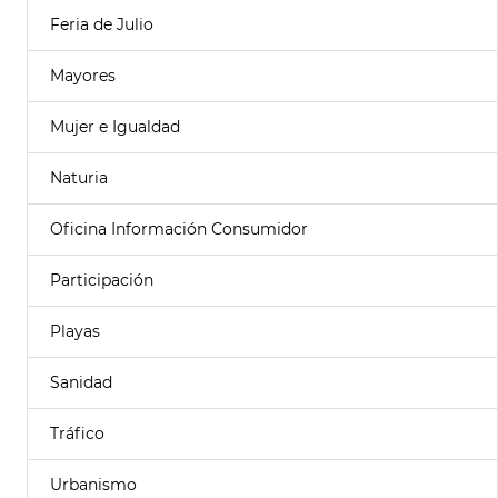
Feria de Julio
Mayores
Mujer e Igualdad
Naturia
Oficina Información Consumidor
Participación
Playas
Sanidad
Tráfico
Urbanismo