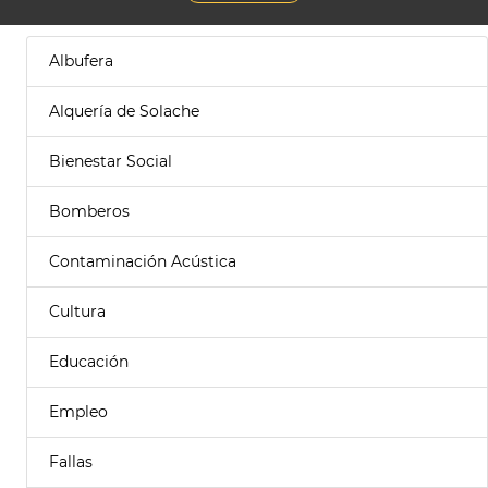
Albufera
Alquería de Solache
Bienestar Social
Bomberos
Contaminación Acústica
Cultura
Educación
Empleo
Fallas