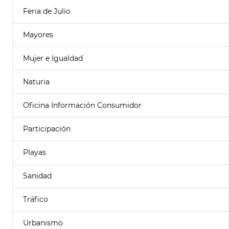
Feria de Julio
Mayores
Mujer e Igualdad
Naturia
Oficina Información Consumidor
Participación
Playas
Sanidad
Tráfico
Urbanismo