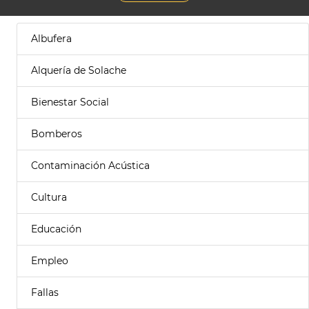
Albufera
Alquería de Solache
Bienestar Social
Bomberos
Contaminación Acústica
Cultura
Educación
Empleo
Fallas