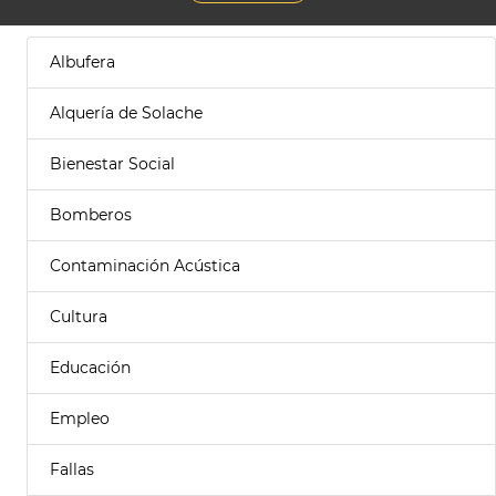
Albufera
Alquería de Solache
Bienestar Social
Bomberos
Contaminación Acústica
Cultura
Educación
Empleo
Fallas