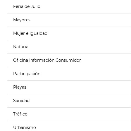
Feria de Julio
Mayores
Mujer e Igualdad
Naturia
Oficina Información Consumidor
Participación
Playas
Sanidad
Tráfico
Urbanismo