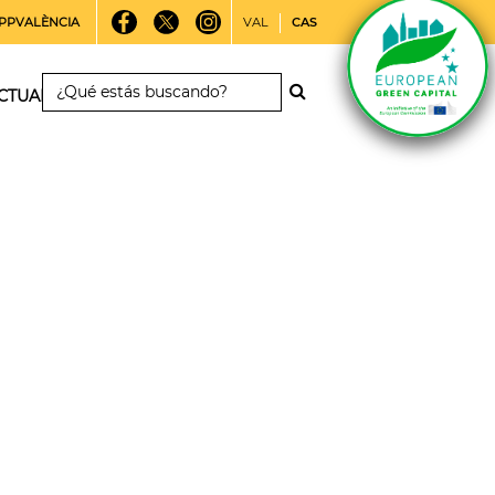
PPVALÈNCIA
VAL
CAS
CTUALIDAD