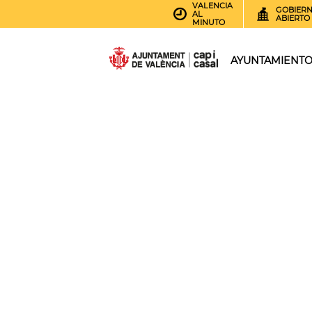
VALENCIA
GOBIER
AL
ABIERTO
MINUTO
AYUNTAMIENT