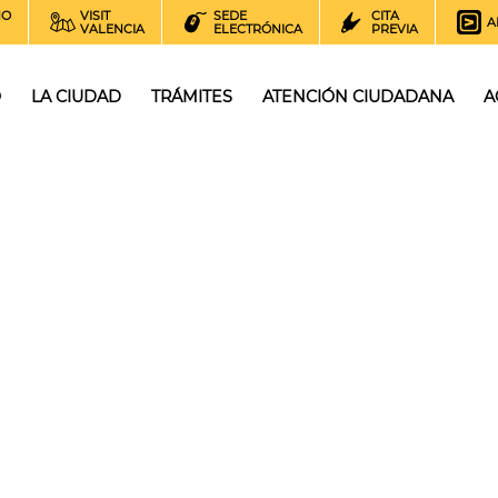
NO
VISIT
SEDE
CITA
A
VALENCIA
ELECTRÓNICA
PREVIA
O
LA CIUDAD
TRÁMITES
ATENCIÓN CIUDADANA
A