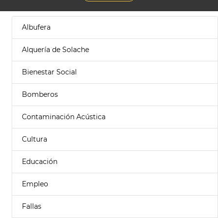
Albufera
Alquería de Solache
Bienestar Social
Bomberos
Contaminación Acústica
Cultura
Educación
Empleo
Fallas