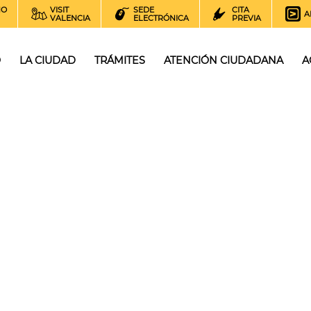
NO
VISIT
SEDE
CITA
A
VALENCIA
ELECTRÓNICA
PREVIA
O
LA CIUDAD
TRÁMITES
ATENCIÓN CIUDADANA
A