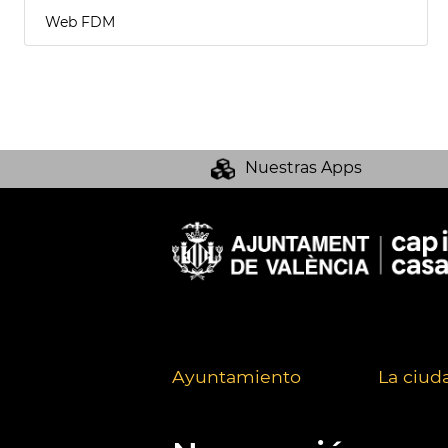
Web FDM
Nuestras Apps
Ayuntamiento
La ciud