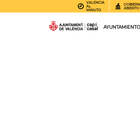
VALENCIA
GOBIER
AL
ABIERTO
MINUTO
AYUNTAMIENT