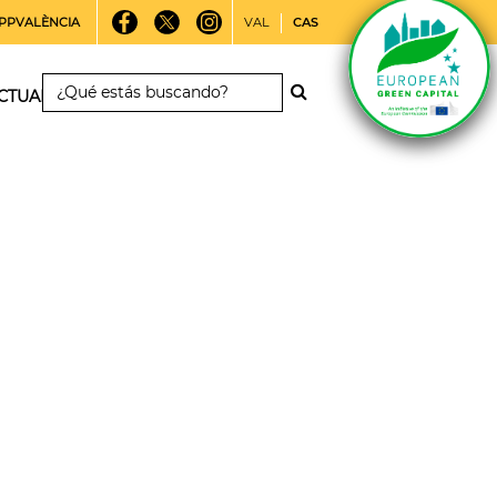
PPVALÈNCIA
VAL
CAS
CTUALIDAD