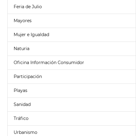
Feria de Julio
Mayores
Mujer e Igualdad
Naturia
Oficina Información Consumidor
Participación
Playas
Sanidad
Tráfico
Urbanismo