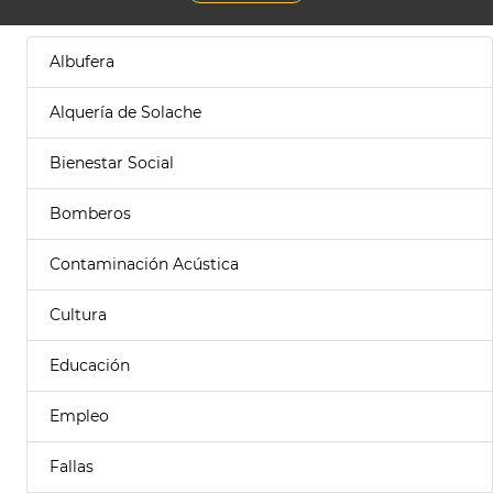
Albufera
Alquería de Solache
Bienestar Social
Bomberos
Contaminación Acústica
Cultura
Educación
Empleo
Fallas