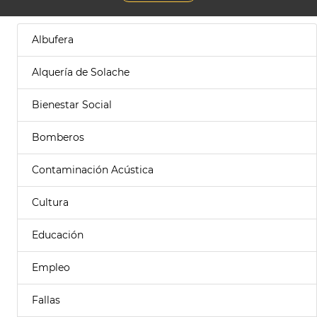
Albufera
Alquería de Solache
Bienestar Social
Bomberos
Contaminación Acústica
Cultura
Educación
Empleo
Fallas