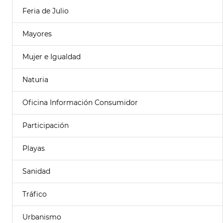
Feria de Julio
Mayores
Mujer e Igualdad
Naturia
Oficina Información Consumidor
Participación
Playas
Sanidad
Tráfico
Urbanismo