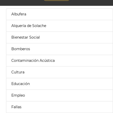
Albufera
Alquería de Solache
Bienestar Social
Bomberos
Contaminación Acústica
Cultura
Educación
Empleo
Fallas