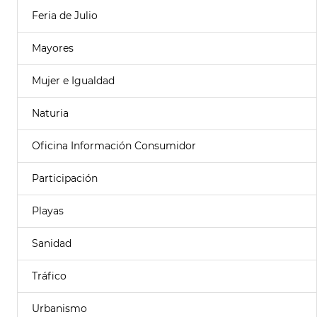
Feria de Julio
Mayores
Mujer e Igualdad
Naturia
Oficina Información Consumidor
Participación
Playas
Sanidad
Tráfico
Urbanismo