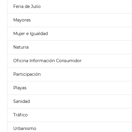
Feria de Julio
Mayores
Mujer e Igualdad
Naturia
Oficina Información Consumidor
Participación
Playas
Sanidad
Tráfico
Urbanismo