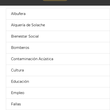
Albufera
Alquería de Solache
Bienestar Social
Bomberos
Contaminación Acústica
Cultura
Educación
Empleo
Fallas