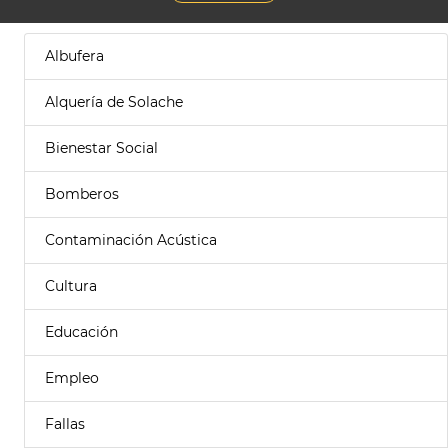
Albufera
Alquería de Solache
Bienestar Social
Bomberos
Contaminación Acústica
Cultura
Educación
Empleo
Fallas