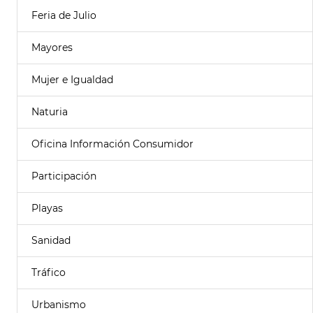
Feria de Julio
Mayores
Mujer e Igualdad
Naturia
Oficina Información Consumidor
Participación
Playas
Sanidad
Tráfico
Urbanismo