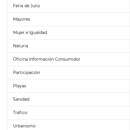
Feria de Julio
Mayores
Mujer e Igualdad
Naturia
Oficina Información Consumidor
Participación
Playas
Sanidad
Tráfico
Urbanismo