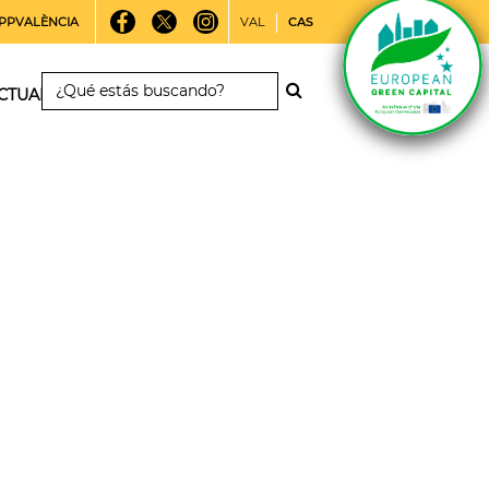
PPVALÈNCIA
VAL
CAS
CTUALIDAD