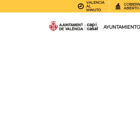
VALENCIA
GOBIER
AL
ABIERTO
MINUTO
AYUNTAMIENT