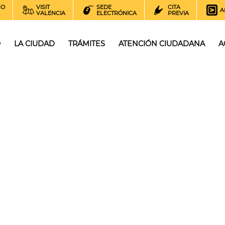
NO
VISIT
SEDE
CITA
A
VALENCIA
ELECTRÓNICA
PREVIA
O
LA CIUDAD
TRÁMITES
ATENCIÓN CIUDADANA
A