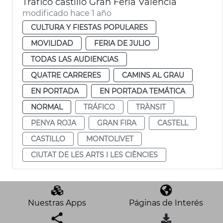
Tráfico castillo Gran Feria València
modificado hace 1 año
CULTURA Y FIESTAS POPULARES
MOVILIDAD
FERIA DE JULIO
TODAS LAS AUDIENCIAS
QUATRE CARRERES
CAMINS AL GRAU
EN PORTADA
EN PORTADA TEMÁTICA
NORMAL
TRÁFICO
TRÀNSIT
PENYA ROJA
GRAN FIRA
CASTELL
CASTILLO
MONTOLIVET
CIUTAT DE LES ARTS I LES CIÈNCIES
Nuestras Apps
Páginas de Interés