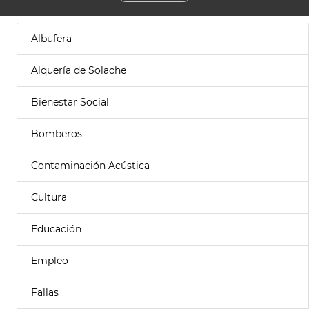
Albufera
Alquería de Solache
Bienestar Social
Bomberos
Contaminación Acústica
Cultura
Educación
Empleo
Fallas