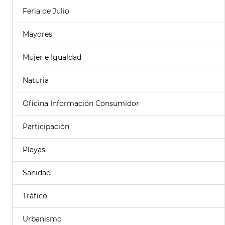
Feria de Julio
Mayores
Mujer e Igualdad
Naturia
Oficina Información Consumidor
Participación
Playas
Sanidad
Tráfico
Urbanismo