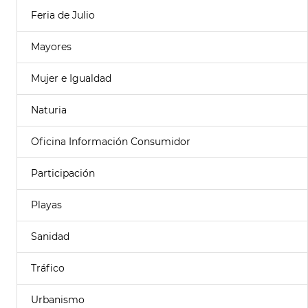
Feria de Julio
Mayores
Mujer e Igualdad
Naturia
Oficina Información Consumidor
Participación
Playas
Sanidad
Tráfico
Urbanismo