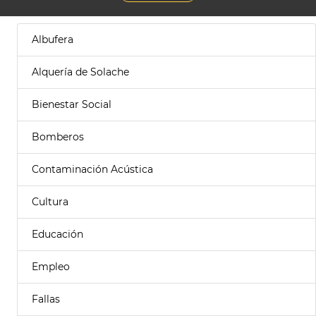
Albufera
Alquería de Solache
Bienestar Social
Bomberos
Contaminación Acústica
Cultura
Educación
Empleo
Fallas