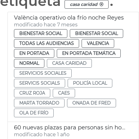
etiqueta
.
casa caridad
València operativo ola frío noche Reyes
modificado hace 7 meses
BIENESTAR SOCIAL
BIENESTAR SOCIAL
TODAS LAS AUDIENCIAS
VALENCIA
EN PORTADA
EN PORTADA TEMÁTICA
NORMAL
CASA CARIDAD
SERVICIOS SOCIALES
SERVICIS SOCIALS
POLICÍA LOCAL
CRUZ ROJA
CAES
MARTA TORRADO
ONADA DE FRED
OLA DE FRÍO
60 nuevas plazas para personas sin hogar
modificado hace 1 año