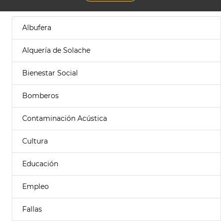
Albufera
Alquería de Solache
Bienestar Social
Bomberos
Contaminación Acústica
Cultura
Educación
Empleo
Fallas