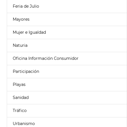
Feria de Julio
Mayores
Mujer e Igualdad
Naturia
Oficina Información Consumidor
Participación
Playas
Sanidad
Tráfico
Urbanismo