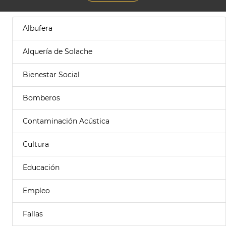
Albufera
Alquería de Solache
Bienestar Social
Bomberos
Contaminación Acústica
Cultura
Educación
Empleo
Fallas