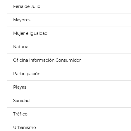
Feria de Julio
Mayores
Mujer e Igualdad
Naturia
Oficina Información Consumidor
Participación
Playas
Sanidad
Tráfico
Urbanismo