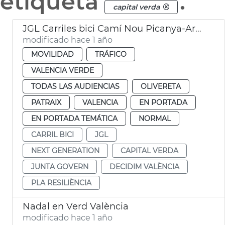
etiqueta
.
capital verda
JGL Carriles bici Camí Nou Picanya-Archiduque Carlos i Tres Forques-Vara de Quart
modificado hace 1 año
MOVILIDAD
TRÁFICO
VALENCIA VERDE
TODAS LAS AUDIENCIAS
OLIVERETA
PATRAIX
VALENCIA
EN PORTADA
EN PORTADA TEMÁTICA
NORMAL
CARRIL BICI
JGL
NEXT GENERATION
CAPITAL VERDA
JUNTA GOVERN
DECIDIM VALÈNCIA
PLA RESILIÈNCIA
Nadal en Verd València
modificado hace 1 año