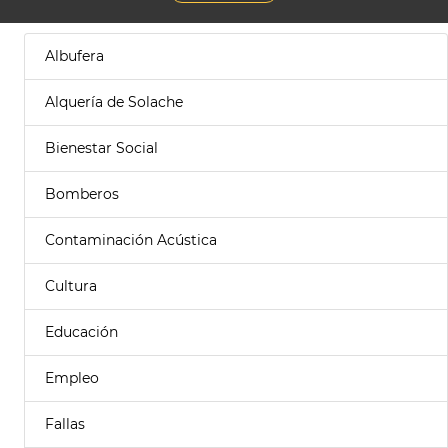
Albufera
Alquería de Solache
Bienestar Social
Bomberos
Contaminación Acústica
Cultura
Educación
Empleo
Fallas