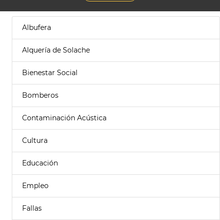
Albufera
Alquería de Solache
Bienestar Social
Bomberos
Contaminación Acústica
Cultura
Educación
Empleo
Fallas