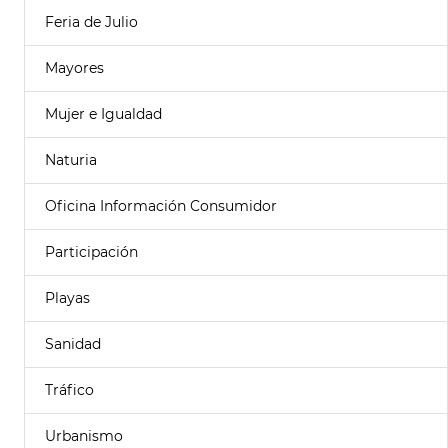
Feria de Julio
Mayores
Mujer e Igualdad
Naturia
Oficina Información Consumidor
Participación
Playas
Sanidad
Tráfico
Urbanismo