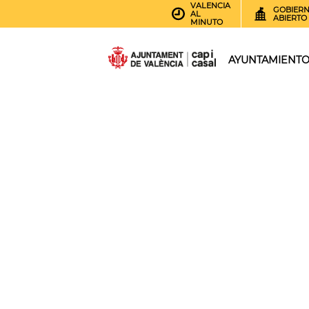
VALENCIA
GOBIER
AL
ABIERTO
MINUTO
AYUNTAMIENT