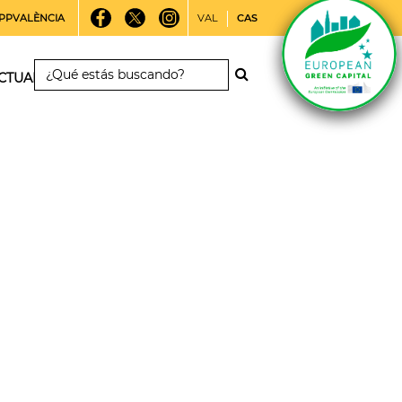
PPVALÈNCIA
VAL
CAS
CTUALIDAD