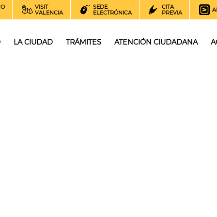
NO
VISIT
SEDE
CITA
A
VALENCIA
ELECTRÓNICA
PREVIA
O
LA CIUDAD
TRÁMITES
ATENCIÓN CIUDADANA
A