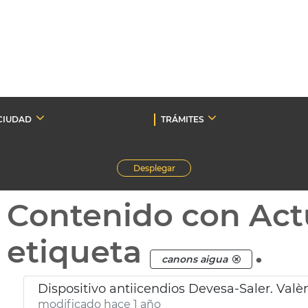
CIUDAD
TRÁMITES
Desplegar
Contenido con Act
etiqueta
.
canons aigua
Dispositivo antiicendios Devesa-Saler. Valè
modificado hace 1 año