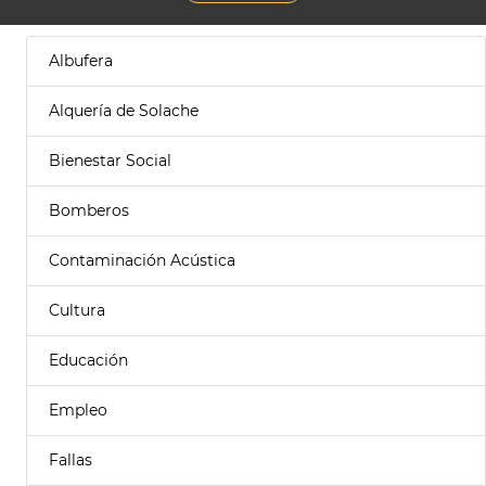
Albufera
Alquería de Solache
Bienestar Social
Bomberos
Contaminación Acústica
Cultura
Educación
Empleo
Fallas