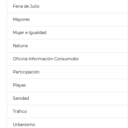
Feria de Julio
Mayores
Mujer e Igualdad
Naturia
Oficina Información Consumidor
Participación
Playas
Sanidad
Tráfico
Urbanismo