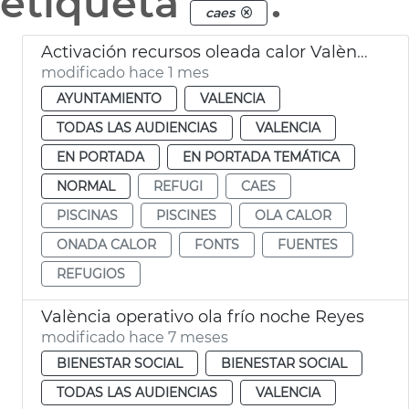
etiqueta
.
caes
Activación recursos oleada calor València
modificado hace 1 mes
AYUNTAMIENTO
VALENCIA
TODAS LAS AUDIENCIAS
VALENCIA
EN PORTADA
EN PORTADA TEMÁTICA
NORMAL
REFUGI
CAES
PISCINAS
PISCINES
OLA CALOR
ONADA CALOR
FONTS
FUENTES
REFUGIOS
València operativo ola frío noche Reyes
modificado hace 7 meses
BIENESTAR SOCIAL
BIENESTAR SOCIAL
TODAS LAS AUDIENCIAS
VALENCIA