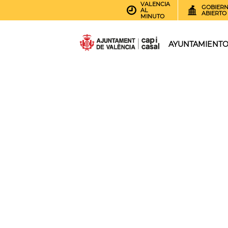
VALENCIA
GOBIER
AL
ABIERTO
MINUTO
AYUNTAMIENT