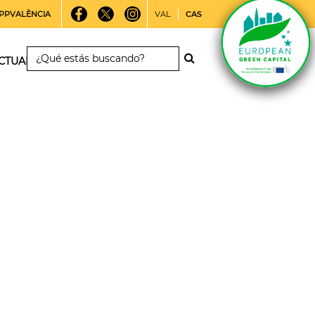
PPVALÈNCIA
VAL
CAS
CTUALIDAD