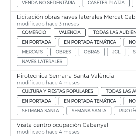
VENDA NO SEDENTÀRIA
CASETES PLATJA
Licitación obras naves laterales Mercat Ca
modificado hace 3 meses
COMERCIO
VALENCIA
TODAS LAS AUDIEN
EN PORTADA
EN PORTADA TEMÁTICA
NO
MERCATS
OBRES
OBRAS
JGL
S
NAVES LATERALES
Pirotecnica Semana Santa València
modificado hace 4 meses
CULTURA Y FIESTAS POPULARES
TODAS LAS A
EN PORTADA
EN PORTADA TEMÁTICA
NO
SETMANA SANTA
SEMANA SANTA
PIROTÈ
Visita centro ocupación Cabanyal
modificado hace 4 meses