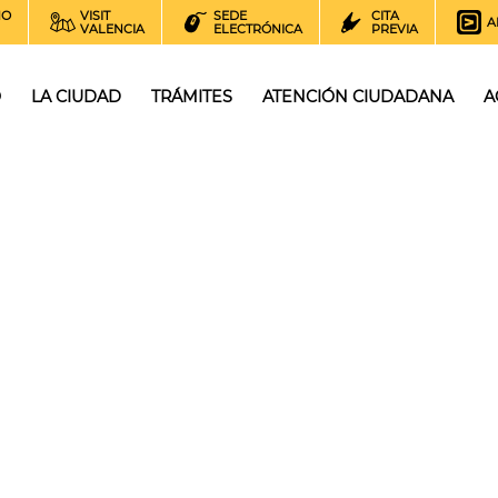
NO
VISIT
SEDE
CITA
A
VALENCIA
ELECTRÓNICA
PREVIA
O
LA CIUDAD
TRÁMITES
ATENCIÓN CIUDADANA
A