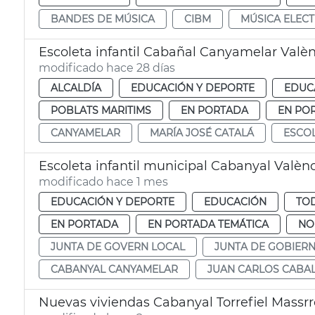
BANDES DE MÚSICA
CIBM
MÚSICA ELEC
Escoleta infantil Cabañal Canyamelar Valè
modificado hace 28 días
ALCALDÍA
EDUCACIÓN Y DEPORTE
EDUC
POBLATS MARITIMS
EN PORTADA
EN PO
CANYAMELAR
MARÍA JOSÉ CATALÁ
ESCO
Escoleta infantil municipal Cabanyal Valèn
modificado hace 1 mes
EDUCACIÓN Y DEPORTE
EDUCACIÓN
TOD
EN PORTADA
EN PORTADA TEMÁTICA
NO
JUNTA DE GOVERN LOCAL
JUNTA DE GOBIER
CABANYAL CANYAMELAR
JUAN CARLOS CABA
Nuevas viviendas Cabanyal Torrefiel Massrr