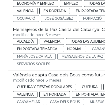
ECONOMÍA Y EMPLEO
EMPLEO
TODAS LA
VALENCIA
EN PORTADA
EN PORTADA TE
OCUPACIÓ
JOSÉ GOSÁLBEZ
FORMACIÓ
Mensajeros de la Paz Casita del Cabanyal C
modificado hace 6 meses
ALCALDÍA
VALENCIA
TODAS LAS AUDIEN
EN PORTADA TEMÁTICA
NORMAL
CABAN
MARÍA JOSÉ CATALÁ
MENSAJEROS DE LA PAZ
SERVICIOS SOCILES
València adapta Casa dels Bous como futu
modificado hace 6 meses
CULTURA Y FIESTAS POPULARES
CULTURA
VALENCIA
EN PORTADA
EN PORTADA TE
CANYAMELAR
CASA DELS BOUS
MUSEUS