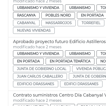
modificado hace 2 meses
URBANISMO Y VIVIENDA
URBANISMO
TO
RASCANYA
POBLES NORD
EN PORTADA
CABANYAL
MASSARROJOS
TORREFIEL
NUEVAS VIVIENDAS
Aprobado proyecto futuro Edificio Astillero
modificado hace 2 meses
URBANISMO Y VIVIENDA
URBANISMO
TO
EN PORTADA
EN PORTADA TEMÁTICA
NO
JUNTA DE GOBIERNO LOCAL
VIVENDA PÚBLIC
JUAN CARLOS CABALLERO
JUNTA DE GOBERN
EDIFICIO DRASSANES
EDIFICI DRASSANES
Contrato suministros Centro Día Cabanyal 
modificado hace 2 meses