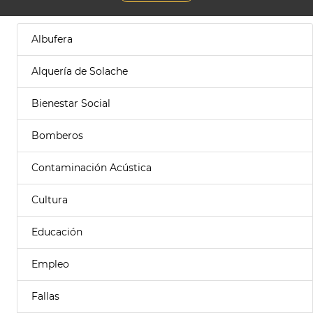
Albufera
Alquería de Solache
Bienestar Social
Bomberos
Contaminación Acústica
Cultura
Educación
Empleo
Fallas