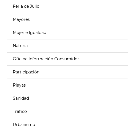
Feria de Julio
Mayores
Mujer e Igualdad
Naturia
Oficina Información Consumidor
Participación
Playas
Sanidad
Tráfico
Urbanismo