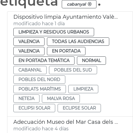
etiqueta
.
cabanyal
Dispositivo limpia Ayuntamiento València eclipse solar
modificado hace 1 día
LIMPIEZA Y RESIDUOS URBANOS
VALENCIA
TODAS LAS AUDIENCIAS
VALENCIA
EN PORTADA
EN PORTADA TEMÁTICA
NORMAL
CABANYAL
POBLES DEL SUD
POBLES DEL NORD
POBLATS MARÍTIMS
LIMPIEZA
NETEJA
MALVA ROSA
ECLIPSI SOLAR
ECLIPSE SOLAR
Adecuación Museo del Mar Casa dels Bous València
modificado hace 4 días