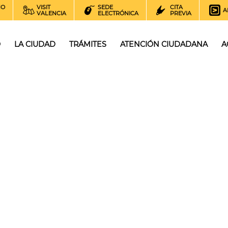
NO
VISIT
SEDE
CITA
A
VALENCIA
ELECTRÓNICA
PREVIA
O
LA CIUDAD
TRÁMITES
ATENCIÓN CIUDADANA
A