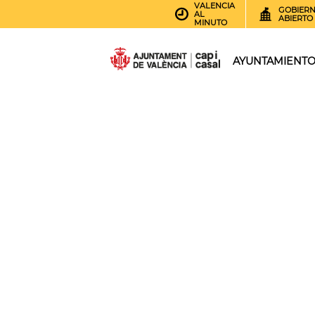
VALENCIA
GOBIER
AL
ABIERTO
MINUTO
AYUNTAMIENT