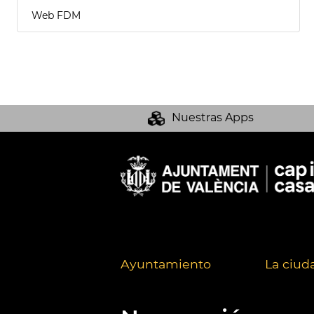
Web FDM
Nuestras Apps
Ayuntamiento
La ciud