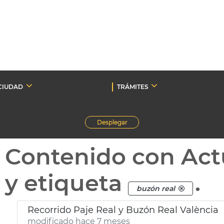
CIUDAD
TRÁMITES
Desplegar
Contenido con Act
y etiqueta
.
buzón real
Recorrido Paje Real y Buzón Real València
modificado hace 7 meses