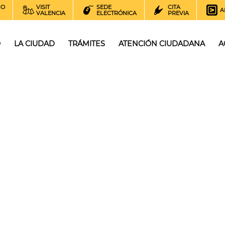
NO
VISIT
SEDE
CITA
A
VALENCIA
ELECTRÓNICA
PREVIA
O
LA CIUDAD
TRÁMITES
ATENCIÓN CIUDADANA
A