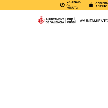
VALENCIA
GOBIER
AL
ABIERTO
MINUTO
AYUNTAMIENT