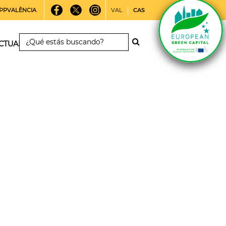
PPVALÈNCIA
VAL
CAS
CTUALIDAD