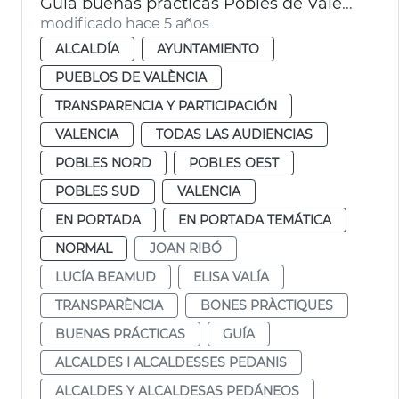
Guía buenas prácticas Pobles de València
modificado hace 5 años
ALCALDÍA
AYUNTAMIENTO
PUEBLOS DE VALÈNCIA
TRANSPARENCIA Y PARTICIPACIÓN
VALENCIA
TODAS LAS AUDIENCIAS
POBLES NORD
POBLES OEST
POBLES SUD
VALENCIA
EN PORTADA
EN PORTADA TEMÁTICA
NORMAL
JOAN RIBÓ
LUCÍA BEAMUD
ELISA VALÍA
TRANSPARÈNCIA
BONES PRÀCTIQUES
BUENAS PRÁCTICAS
GUÍA
ALCALDES I ALCALDESSES PEDANIS
ALCALDES Y ALCALDESAS PEDÁNEOS