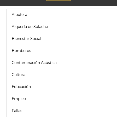
Albufera
Alquería de Solache
Bienestar Social
Bomberos
Contaminación Acústica
Cultura
Educación
Empleo
Fallas