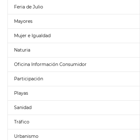
Feria de Julio
Mayores
Mujer e Igualdad
Naturia
Oficina Información Consumidor
Participación
Playas
Sanidad
Tráfico
Urbanismo