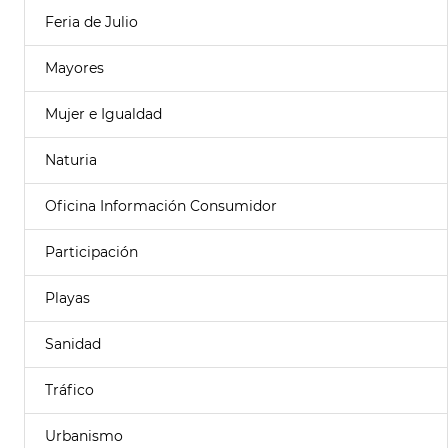
Feria de Julio
Mayores
Mujer e Igualdad
Naturia
Oficina Información Consumidor
Participación
Playas
Sanidad
Tráfico
Urbanismo