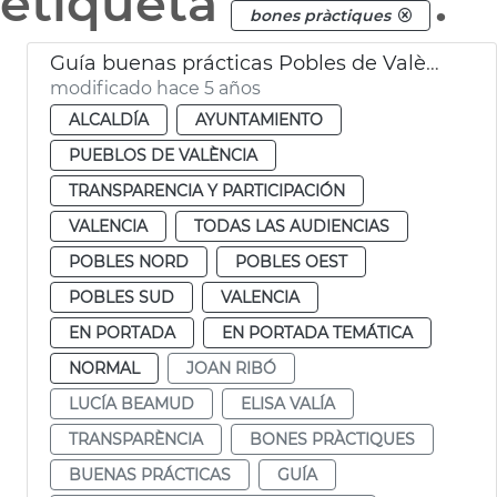
etiqueta
.
bones pràctiques
Guía buenas prácticas Pobles de València
modificado hace 5 años
ALCALDÍA
AYUNTAMIENTO
PUEBLOS DE VALÈNCIA
TRANSPARENCIA Y PARTICIPACIÓN
VALENCIA
TODAS LAS AUDIENCIAS
POBLES NORD
POBLES OEST
POBLES SUD
VALENCIA
EN PORTADA
EN PORTADA TEMÁTICA
NORMAL
JOAN RIBÓ
LUCÍA BEAMUD
ELISA VALÍA
TRANSPARÈNCIA
BONES PRÀCTIQUES
BUENAS PRÁCTICAS
GUÍA