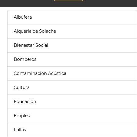
Albufera
Alquería de Solache
Bienestar Social
Bomberos
Contaminación Acústica
Cultura
Educación
Empleo
Fallas