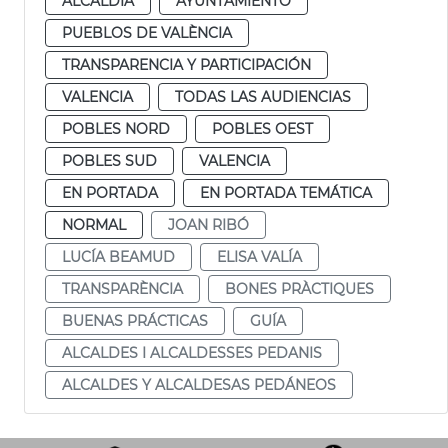
ALCALDÍA
AYUNTAMIENTO
PUEBLOS DE VALÈNCIA
TRANSPARENCIA Y PARTICIPACIÓN
VALENCIA
TODAS LAS AUDIENCIAS
POBLES NORD
POBLES OEST
POBLES SUD
VALENCIA
EN PORTADA
EN PORTADA TEMÁTICA
NORMAL
JOAN RIBÓ
LUCÍA BEAMUD
ELISA VALÍA
TRANSPARÈNCIA
BONES PRÀCTIQUES
BUENAS PRÁCTICAS
GUÍA
ALCALDES I ALCALDESSES PEDANIS
ALCALDES Y ALCALDESAS PEDÁNEOS