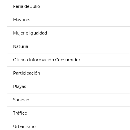
Feria de Julio
Mayores
Mujer e Igualdad
Naturia
Oficina Información Consumidor
Participación
Playas
Sanidad
Tráfico
Urbanismo