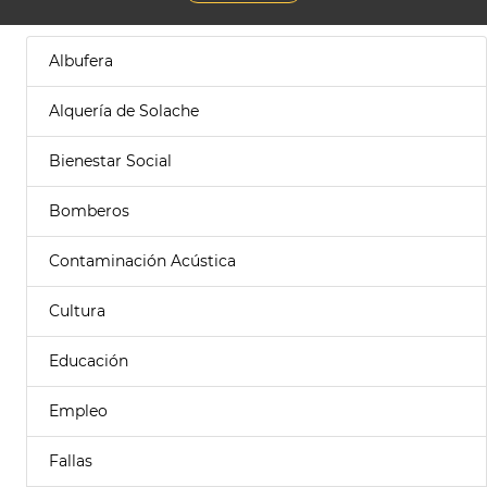
Albufera
Alquería de Solache
Bienestar Social
Bomberos
Contaminación Acústica
Cultura
Educación
Empleo
Fallas