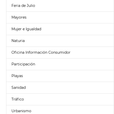
Feria de Julio
Mayores
Mujer e Igualdad
Naturia
Oficina Información Consumidor
Participación
Playas
Sanidad
Tráfico
Urbanismo