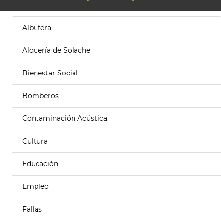
Albufera
Alquería de Solache
Bienestar Social
Bomberos
Contaminación Acústica
Cultura
Educación
Empleo
Fallas