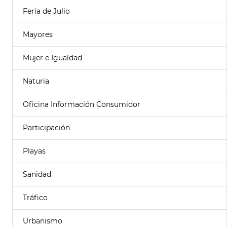
Feria de Julio
Mayores
Mujer e Igualdad
Naturia
Oficina Información Consumidor
Participación
Playas
Sanidad
Tráfico
Urbanismo