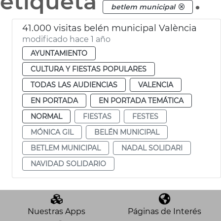
etiqueta
.
betlem municipal
41.000 visitas belén municipal València
modificado hace 1 año
AYUNTAMIENTO
CULTURA Y FIESTAS POPULARES
TODAS LAS AUDIENCIAS
VALENCIA
EN PORTADA
EN PORTADA TEMÁTICA
NORMAL
FIESTAS
FESTES
MÓNICA GIL
BELÉN MUNICIPAL
BETLEM MUNICIPAL
NADAL SOLIDARI
NAVIDAD SOLIDARIO
Nuestras Apps
Páginas de Interés