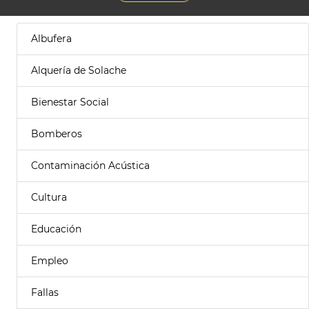
Albufera
Alquería de Solache
Bienestar Social
Bomberos
Contaminación Acústica
Cultura
Educación
Empleo
Fallas