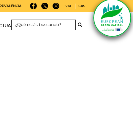
PPVALÈNCIA
VAL
CAS
CTUALIDAD