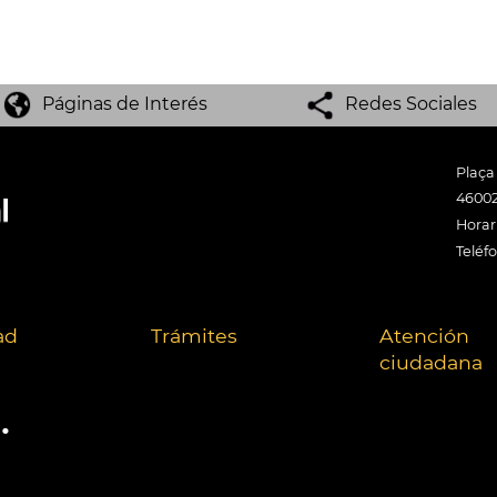
Páginas de Interés
Redes Sociales
Plaça
46002
Horari
Teléf
ad
Trámites
Atención
ciudadana
.