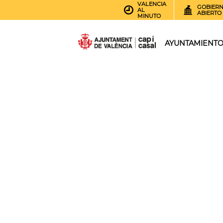
VALENCIA
GOBIER
AL
ABIERTO
MINUTO
AYUNTAMIENT