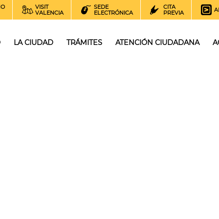
NO
VISIT
SEDE
CITA
A
VALENCIA
ELECTRÓNICA
PREVIA
O
LA CIUDAD
TRÁMITES
ATENCIÓN CIUDADANA
A