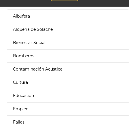
Albufera
Alquería de Solache
Bienestar Social
Bomberos
Contaminación Acústica
Cultura
Educación
Empleo
Fallas