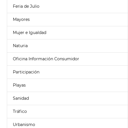
Feria de Julio
Mayores
Mujer e Igualdad
Naturia
Oficina Información Consumidor
Participación
Playas
Sanidad
Tráfico
Urbanismo