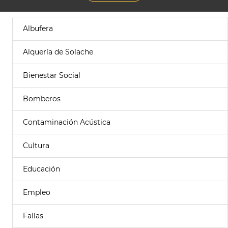
Albufera
Alquería de Solache
Bienestar Social
Bomberos
Contaminación Acústica
Cultura
Educación
Empleo
Fallas