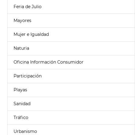
Feria de Julio
Mayores
Mujer e Igualdad
Naturia
Oficina Información Consumidor
Participación
Playas
Sanidad
Tráfico
Urbanismo