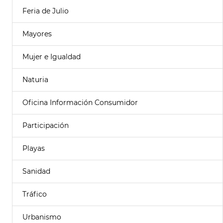
Feria de Julio
Mayores
Mujer e Igualdad
Naturia
Oficina Información Consumidor
Participación
Playas
Sanidad
Tráfico
Urbanismo