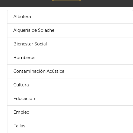
Albufera
Alquería de Solache
Bienestar Social
Bomberos
Contaminación Acústica
Cultura
Educación
Empleo
Fallas