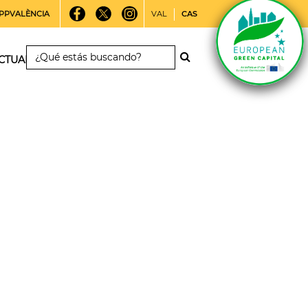
PPVALÈNCIA
VAL
CAS
CTUALIDAD