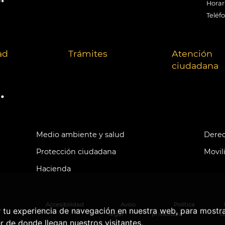
Horari
Teléf
ad
Trámites
Atención
ciudadana
.
Medio ambiente y salud
Derec
Protección ciudadana
Movil
Hacienda
Accesibilidad
Aviso
Política
r tu experiencia de navegación en nuestra web, para mostr
legal
privacidad
c
r de donde llegan nuestros visitantes.