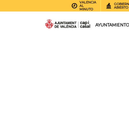
VALENCIA
GOBIER
AL
ABIERTO
MINUTO
AYUNTAMIENT