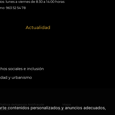
os: lunes a viernes de 8:30 a 14:00 horas
ono: 963 52 54 78
Actualidad
hos sociales e inclusión
idad y urbanismo
Política de
Agencia Antifraude
Mapa
arte contenidos personalizados y anuncios adecuados,
ookies
Web