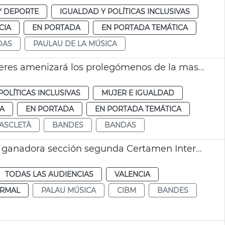
Y DEPORTE
IGUALDAD Y POLÍTICAS INCLUSIVAS
CIA
EN PORTADA
EN PORTADA TEMÁTICA
DAS
PAULAU DE LA MÚSICA
Una agrupación musical integrada por mujeres amenizará los prolegómenos de la mascletà del 8M València
POLÍTICAS INCLUSIVAS
MUJER E IGUALDAD
IA
EN PORTADA
EN PORTADA TEMÁTICA
ASCLETÀ
BANDES
BANDAS
La Unión Musical Santa Cecilia de Caudete, ganadora sección segunda Certamen Internacional Bandas Ciudad de València
TODAS LAS AUDIENCIAS
VALENCIA
RMAL
PALAU MÚSICA
CIBM
BANDES