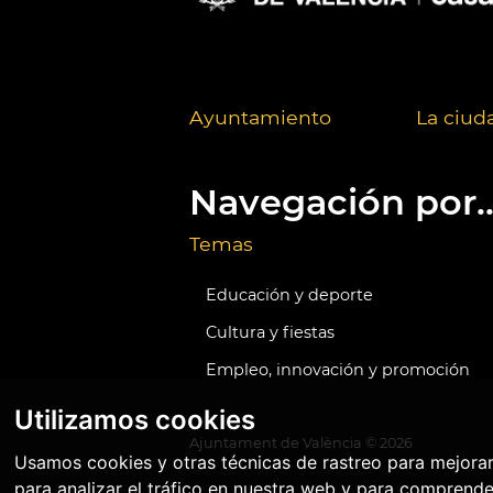
Ayuntamiento
La ciud
Navegación por..
Temas
Educación y deporte
Cultura y fiestas
Empleo, innovación y promoción
Utilizamos cookies
Ajuntament de València ©
2026
Usamos cookies y otras técnicas de rastreo para mejora
para analizar el tráfico en nuestra web y para comprende