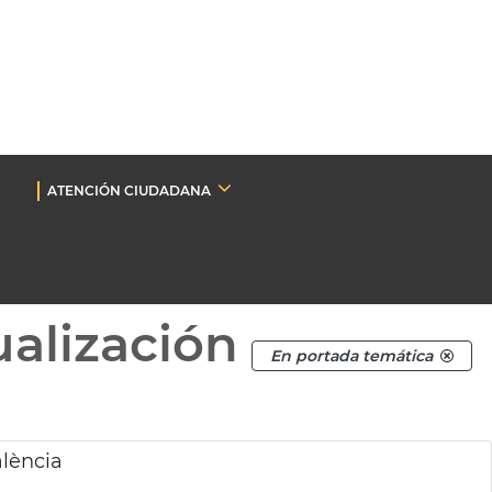
ATENCIÓN CIUDADANA
ualización
En portada temática
lència