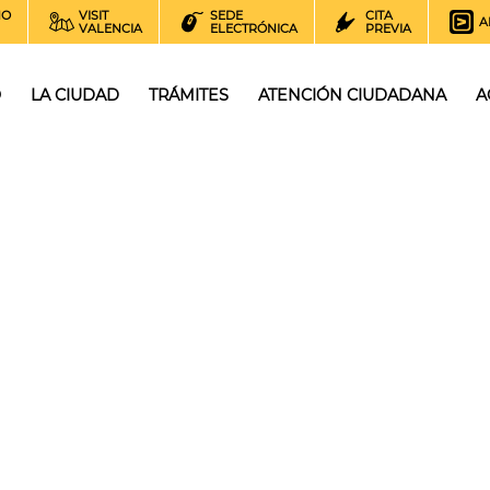
NO
VISIT
SEDE
CITA
A
VALENCIA
ELECTRÓNICA
PREVIA
O
LA CIUDAD
TRÁMITES
ATENCIÓN CIUDADANA
A