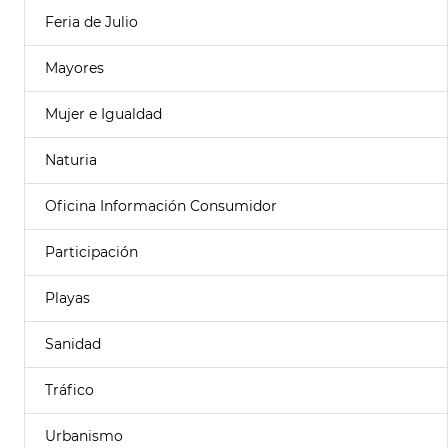
Feria de Julio
Mayores
Mujer e Igualdad
Naturia
Oficina Información Consumidor
Participación
Playas
Sanidad
Tráfico
Urbanismo