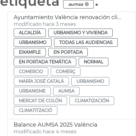
etiqueta
.
aumsa
Ayuntamiento València renovación climatitzación Mercado de Colón
modificado hace 3 meses
ALCALDÍA
URBANISMO Y VIVIENDA
URBANISMO
TODAS LAS AUDIENCIAS
EIXAMPLE
EN PORTADA
EN PORTADA TEMÁTICA
NORMAL
COMERCIO
COMERÇ
MARÍA JOSÉ CATALÁ
URBANISMO
URBANISME
AUMSA
MERCAT DE COLÓN
CLIMATIZACIÓN
CLIMATITZACIÓ
Balance AUMSA 2025 València
modificado hace 4 meses