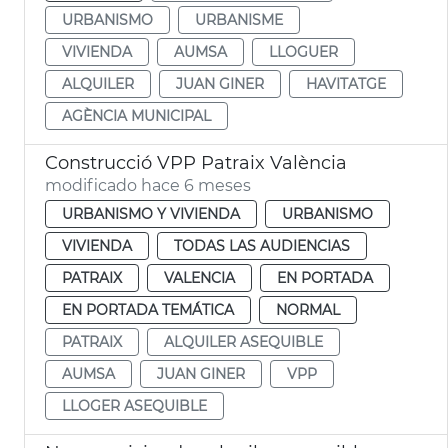
URBANISMO
URBANISME
VIVIENDA
AUMSA
LLOGUER
ALQUILER
JUAN GINER
HAVITATGE
AGÈNCIA MUNICIPAL
Construcció VPP Patraix València
modificado hace 6 meses
URBANISMO Y VIVIENDA
URBANISMO
VIVIENDA
TODAS LAS AUDIENCIAS
PATRAIX
VALENCIA
EN PORTADA
EN PORTADA TEMÁTICA
NORMAL
PATRAIX
ALQUILER ASEQUIBLE
AUMSA
JUAN GINER
VPP
LLOGER ASEQUIBLE