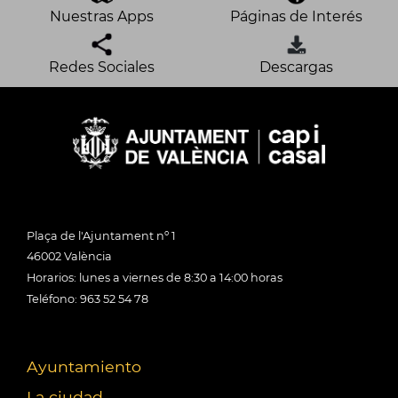
Nuestras Apps
Páginas de Interés
Redes Sociales
Descargas
Plaça de l'Ajuntament nº 1
46002 València
Horarios: lunes a viernes de 8:30 a 14:00 horas
Teléfono: 963 52 54 78
Ayuntamiento
La ciudad