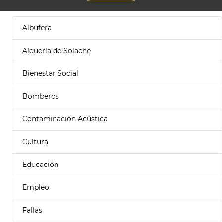
Albufera
Alquería de Solache
Bienestar Social
Bomberos
Contaminación Acústica
Cultura
Educación
Empleo
Fallas