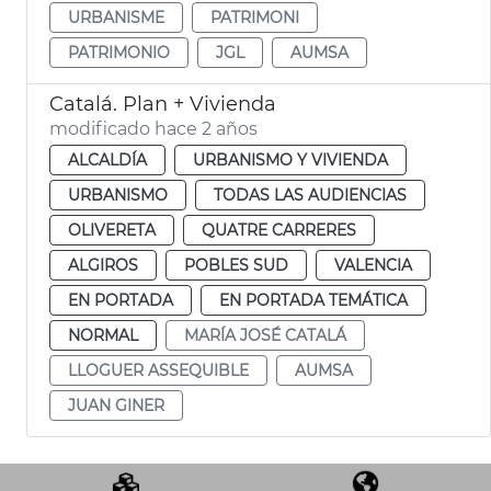
URBANISME
PATRIMONI
PATRIMONIO
JGL
AUMSA
Catalá. Plan + Vivienda
modificado hace 2 años
ALCALDÍA
URBANISMO Y VIVIENDA
URBANISMO
TODAS LAS AUDIENCIAS
OLIVERETA
QUATRE CARRERES
ALGIROS
POBLES SUD
VALENCIA
EN PORTADA
EN PORTADA TEMÁTICA
NORMAL
MARÍA JOSÉ CATALÁ
LLOGUER ASSEQUIBLE
AUMSA
JUAN GINER