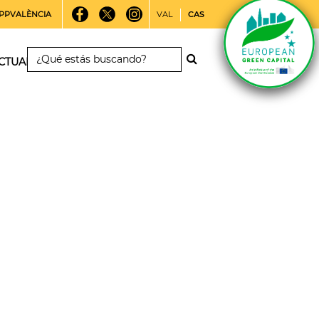
PPVALÈNCIA
VAL
CAS
CTUALIDAD