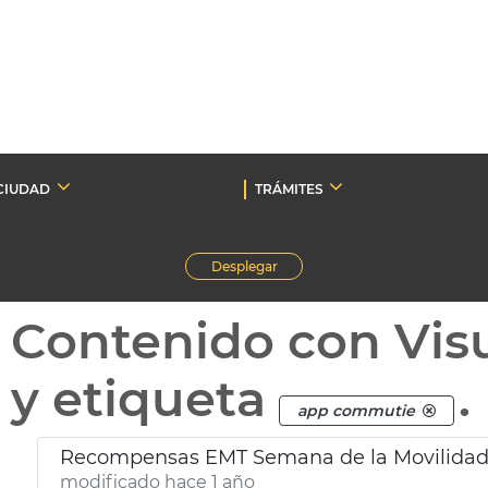
CIUDAD
TRÁMITES
Desplegar
Contenido con Vis
y etiqueta
.
app commutie
Recompensas EMT Semana de la Movilida
modificado hace 1 año