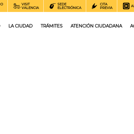
NO
VISIT
SEDE
CITA
A
VALENCIA
ELECTRÓNICA
PREVIA
O
LA CIUDAD
TRÁMITES
ATENCIÓN CIUDADANA
A