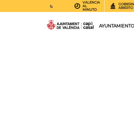
VALENCIA
GOBIER
AL
ABIERTO
MINUTO
27
AEMET.GRADOS
AYUNTAMIENT